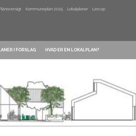
Planoversigt
Kommuneplan 2025
Lokalplaner
Læs op
ANER I FORSLAG
HVAD ER EN LOKALPLAN?