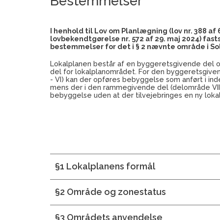
Bestemmelser
I henhold til Lov om Planlægning (lov nr. 388 af 
lovbekendtgørelse nr. 572 af 29. maj 2024) fa
bestemmelser for det i § 2 nævnte område i S
Lokalplanen består af en byggeretsgivende del
del for lokalplanområdet. For den byggeretsgive
- VI) kan der opføres bebyggelse som anført i in
mens der i den rammegivende del (delområde VII)
bebyggelse uden at der tilvejebringes en ny lokal
§1 Lokalplanens formål
§2 Område og zonestatus
§3 Områdets anvendelse