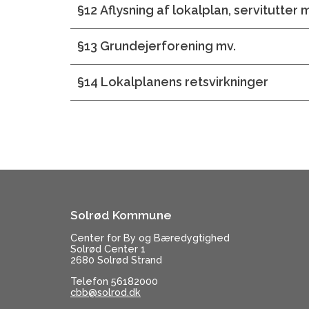
§12 Aflysning af lokalplan, servitutter 
§13 Grundejerforening mv.
§14 Lokalplanens retsvirkninger
Solrød Kommune
Center for By og Bæredygtighed
Solrød Center 1
2680 Solrød Strand
Telefon 56182000
cbb@solrod.dk