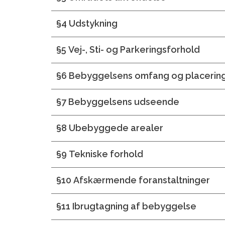
§4 Udstykning
§5 Vej-, Sti- og Parkeringsforhold
§6 Bebyggelsens omfang og placerin
§7 Bebyggelsens udseende
§8 Ubebyggede arealer
§9 Tekniske forhold
§10 Afskærmende foranstaltninger
§11 Ibrugtagning af bebyggelse