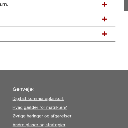
m.m.
Genveje:
Digitalt kommuneplankort
Hvad gælder for matriklen?
Øvrige høringer og afgørelser
Andre planer og strategier